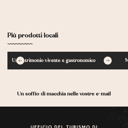
Più prodotti locali
Un patrimonio vivente e gastronomico
M
Un soffio di macchia nelle vostre e-mail
UFFICIO DEL TURISMO DI