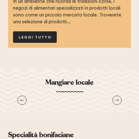
In un ambiente che ricorda le tradizioni corse, i
negozi di alimentari specializzati in prodotti locali
sono come un piccolo mercato locale. Troverete
una selezione di prodotti...
LEGGI TUTTO
Mangiare locale
Un patrimonio vivente e gastronomico
M
Specialità bonifaciane