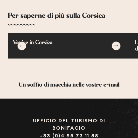
Per saperne di più sulla Corsica
Venire in Corsica
L
d
Un soffio di macchia nelle vostre e-mail
UFFICIO DEL TURISMO DI
BONIFACIO
+33 (0)4 95 73 11 88