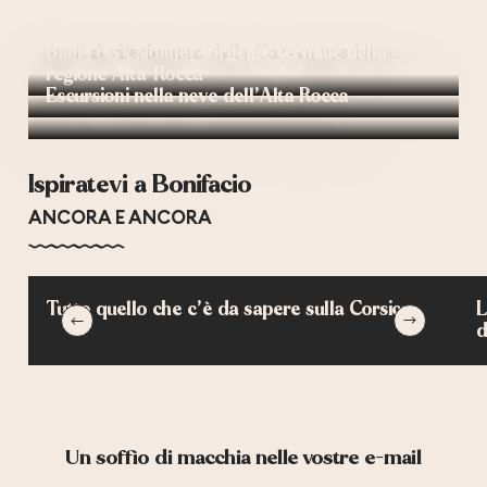
Punti di riferimento della Corsica meridionale
Bains de Caldane: sorgente termale nella
regione Alta-Rocca
Escursioni nella neve dell’Alta Rocca
Ispiratevi a Bonifacio
ANCORA E ANCORA
Tutto quello che c’è da sapere sulla Corsica
L
d
Un soffio di macchia nelle vostre e-mail