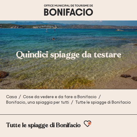
Aller
au
contenu
principal
Quindici spiagge da testare
Casa
Cose da vedere e da fare a Bonifacio
Bonifacio, una spiaggia per tutti
Tutte le spiagge di Bonifacio
Ajouter aux f
Tutte le spiagge di Bonifacio