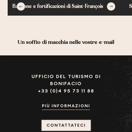
PLAGE DE PIANTARELLA
Bastione e fortificazioni di Saint-François
S
PLAGE DE CANETTO
PLAGES DE CALA LONGA
PLAGE SAINT-ANTOINE
PLAGE DE RONDINARA
PLAGE SANT'AMANZA
Un soffio di macchia nelle vostre e-mail
UFFICIO DEL TURISMO DI
BONIFACIO
+33 (0)4 95 73 11 88
PIÙ INFORMAZIONI
CONTATTATECI