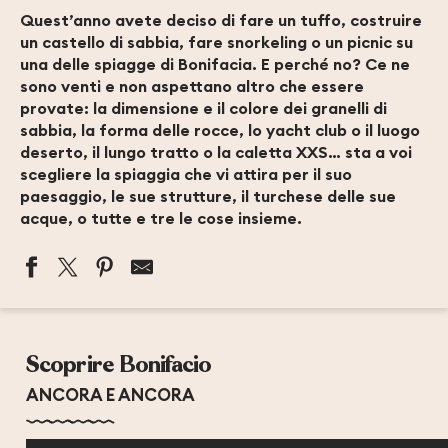
Quest’anno avete deciso di fare un tuffo, costruire
un castello di sabbia, fare snorkeling o un picnic su
una delle spiagge di Bonifacia. E perché no? Ce ne
sono venti e non aspettano altro che essere
provate: la dimensione e il colore dei granelli di
sabbia, la forma delle rocce, lo yacht club o il luogo
deserto, il lungo tratto o la caletta XXS… sta a voi
scegliere la spiaggia che vi attira per il suo
paesaggio, le sue strutture, il turchese delle sue
acque, o tutte e tre le cose insieme.
PLAGE DE MAORA
PLAGE DE LA TONNARA
Scoprire Bonifacio
PLAGE DE VENTILÈGNE
PLAGES DE L’ÎLE LAVEZZU
ANCORA E ANCORA
PLAGE DE PARAGAN
PLAGE DE STAGNOLU