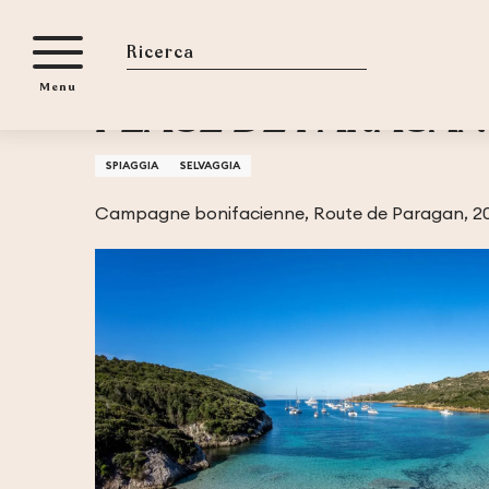
Aller
Casa
PLAGE DE PARAGAN
au
contenu
Ricerca
Menu
principal
PLAGE DE PARAGAN
SPIAGGIA
SELVAGGIA
Campagne bonifacienne, Route de Paragan, 20