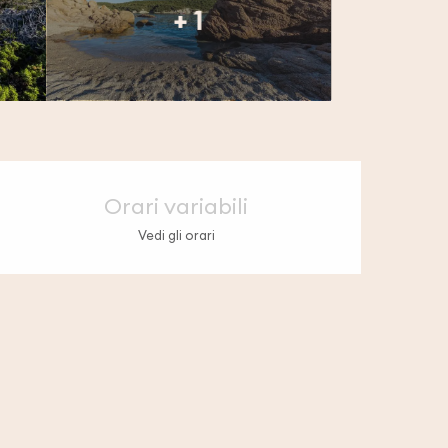
+ 1
Orari e contatti
Orari variabili
Vedi gli orari