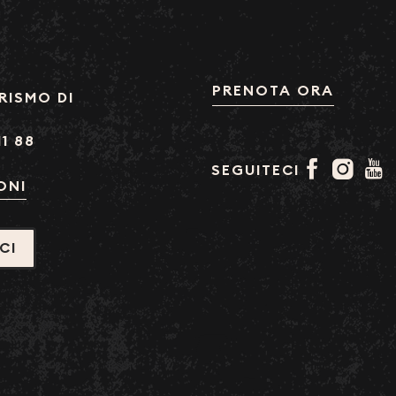
PRENOTA ORA
RISMO DI
11 88
SEGUITECI
ONI
CI