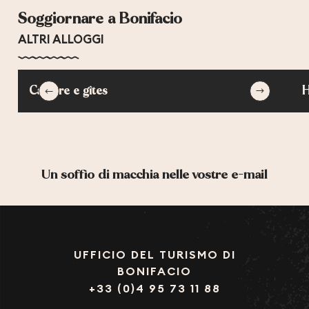
L'ESCALE
Soggiornare a Bonifacio
PERTAMINA VILLAGE
CANAVA
ALTRI ALLOGGI
LA BAIE DES VOILES
SOPHIA
TERRA MARINA
Camere e gîtes
H
SANTA TRINITA
L'ACELLU
LES TERRASSES DE RONDINARA
PERLA DI MACCHIA
MAORA VILLAGE
Un soffio di macchia nelle vostre e-mail
UFFICIO DEL TURISMO DI
BONIFACIO
+33 (0)4 95 73 11 88