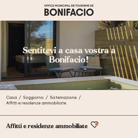
Aller
au
contenu
principal
Sentitevi a casa vostra a
Bonifacio!
Casa
Soggiorno
Sistemazione
Affitti e residenze ammobiliate
Ajouter aux 
Affitti e residenze ammobiliate