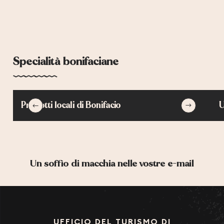
Specialità bonifaciane
Prodotti locali di Bonifacio
U
Un soffio di macchia nelle vostre e-mail
UFFICIO DEL TURISMO DI