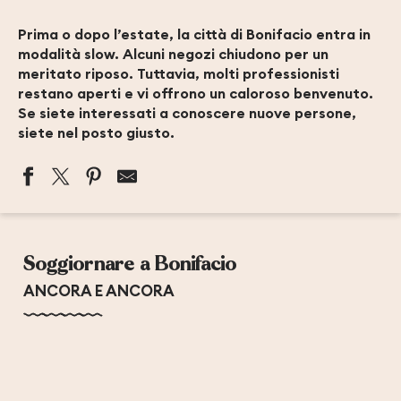
Prima o dopo l’estate, la città di Bonifacio entra in
modalità slow. Alcuni negozi chiudono per un
meritato riposo. Tuttavia, molti professionisti
restano aperti e vi offrono un caloroso benvenuto.
Se siete interessati a conoscere nuove persone,
siete nel posto giusto.
LA CARAVELLE
LE ROYAL
Soggiornare a Bonifacio
GENOVESE
ESCALIER DU ROY D'ARAGON
ANCORA E ANCORA
COTE FRUITS DE MER
NAVE VA
SPORT'A BÈ
ANTIQUAIRE MER ET DÉCOUVERTES
TAXI JP
NAUTIC AVENTURES MAORA BEACH