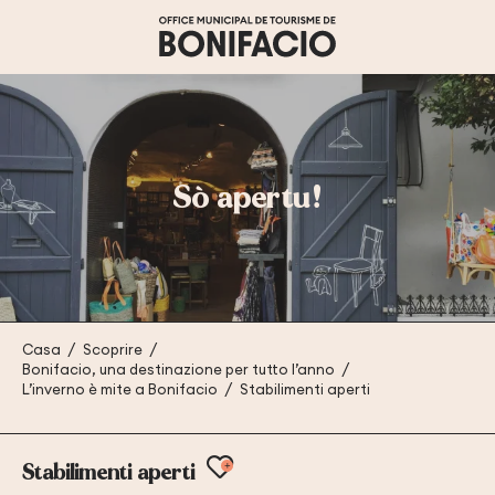
Aller
au
contenu
principal
Sò apertu!
Casa
Scoprire
Bonifacio, una destinazione per tutto l’anno
L’inverno è mite a Bonifacio
Stabilimenti aperti
Ajouter aux favoris
Stabilimenti aperti