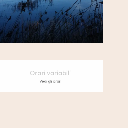
Orari e contatti
Orari variabili
Vedi gli orari