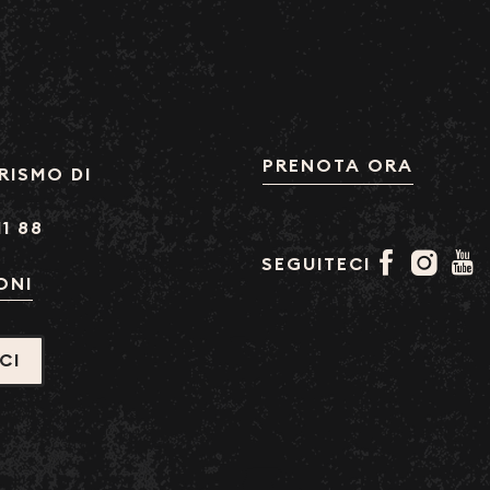
PRENOTA ORA
RISMO DI
11 88
SEGUITECI
ONI
CI