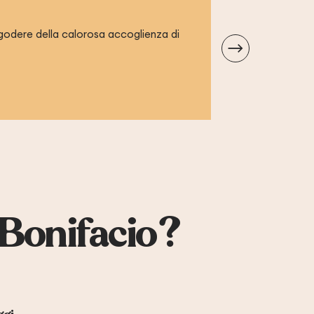
L'AUBERGE
godere della calorosa accoglienza di
Situato nel cuore 
amanti della buon
LEGGI TUT
 Bonifacio?