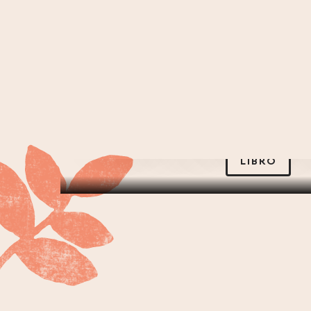
Biglietti
prenotare un concerto, un'esperienza
LIBRO