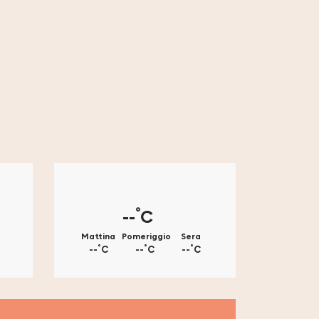
°
--
C
Mattina
Pomeriggio
Sera
°
°
°
--
C
--
C
--
C