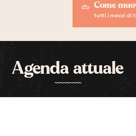
Come muov
tutti i mezzi di
Agenda attuale