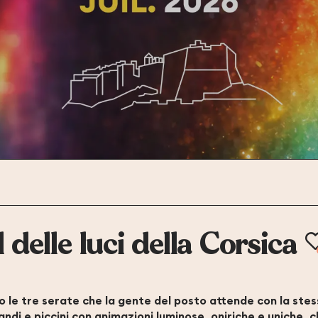
l delle luci della Corsica
ono le tre serate che la gente del posto attende con la ste
di e piccini con animazioni luminose, oniriche e uniche, c