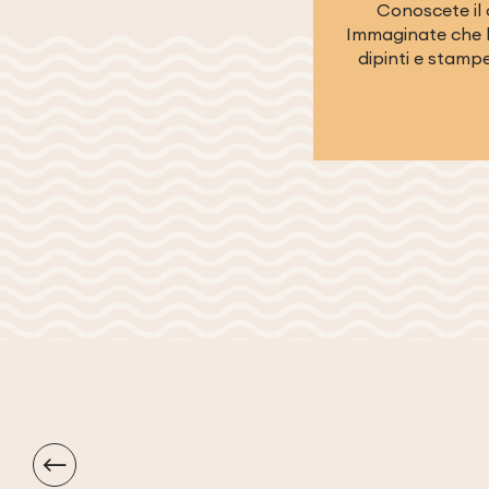
Conoscete il q
Immaginate che l’
dipinti e stampe