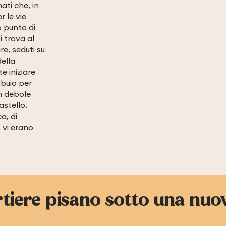
ati che, in
 le vie
o punto di
i trova al
e, seduti su
ella
e iniziare
 buio per
un debole
astello.
a, di
 vi erano
rtiere pisano sotto una nuo