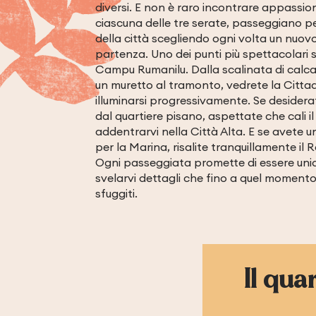
diversi. E non è raro incontrare appassion
ciascuna delle tre serate, passeggiano per
della città scegliendo ogni volta un nuov
partenza. Uno dei punti più spettacolari s
Campu Rumanilu. Dalla scalinata di calcar
un muretto al tramonto, vedrete la Cittad
illuminarsi progressivamente. Se desiderat
dal quartiere pisano, aspettate che cali il
addentrarvi nella Città Alta. E se avete 
per la Marina, risalite tranquillamente il R
Ogni passeggiata promette di essere unic
svelarvi dettagli che fino a quel momento
sfuggiti.
Il qua