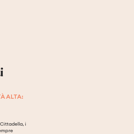
i
À ALTA:
Cittadella, i
sempre