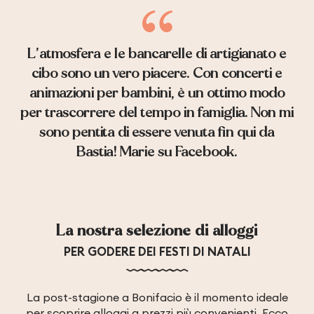
L’atmosfera e le bancarelle di artigianato e
cibo sono un vero piacere. Con concerti e
animazioni per bambini, è un ottimo modo
per trascorrere del tempo in famiglia. Non mi
sono pentita di essere venuta fin qui da
Bastia! Marie su Facebook.
La nostra selezione di alloggi
PER GODERE DEI FESTI DI NATALI
La post-stagione a Bonifacio è il momento ideale
A Cheda… un lodge 4* intimo e
L’H
per scoprire alloggi a prezzi più convenienti. Ecco