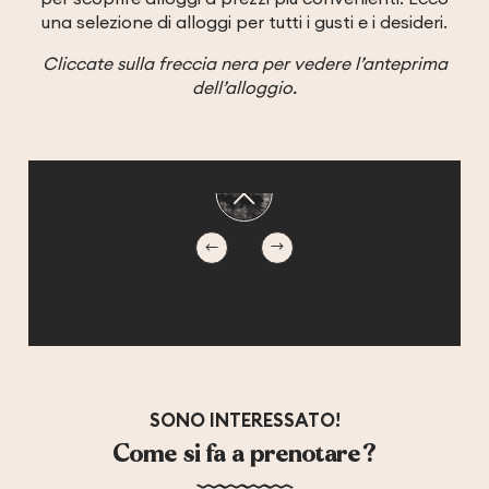
romantico immerso in giardini
poc
una selezione di alloggi per tutti i gusti e i desideri.
lussureggianti. Un menu di
Nat
trattamenti benessere + sauna
App
Cliccate sulla freccia nera per vedere l’anteprima
finlandese disponibile tutto
int
dell’alloggio.
l’anno. A partire da 120 € per
e d
un’accogliente camera di 20 m2
vis
+ terrazza.
Prenota online
inc
SONO INTERESSATO!
Come si fa a prenotare?