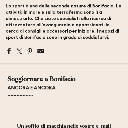
Lo sport è una delle seconde nature di Bonifacio. Le
attività in mare e sulla terraferma sono lì a
dimostrarlo. Che siate specialisti alla ricerca di
attrezzature all’avanguardia o appassionati in
cerca di consigli e accessori per iniziare, i negozi di
sport di Bonifacio sono in grado di soddisfarvi.
MAGASIN DE PLONGEE SUB DADOU
SHIPCHANDLER BONI-SHIP
Soggiornare a Bonifacio
TROJANI MECANIC SHOP
TAM-TAM SURF SHOP
ANCORA E ANCORA
Un soffio di macchia nelle vostre e-mail