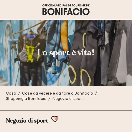
Aller
au
contenu
principal
Lo sport è vita!
Casa
Cose da vedere e da fare a Bonifacio
Shopping a Bonifacio
Negozio di sport
Ajouter aux favoris
Negozio di sport