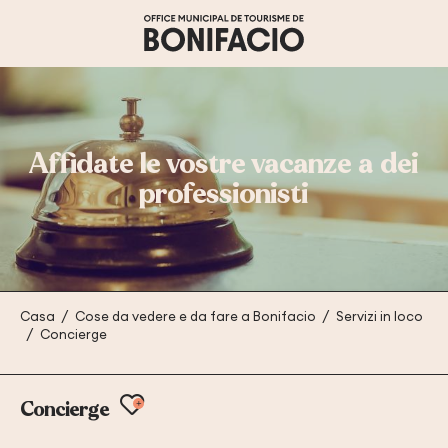
Aller
au
contenu
principal
Affidate le vostre vacanze a dei
professionisti
Casa
Cose da vedere e da fare a Bonifacio
Servizi in loco
Concierge
Ajouter aux favoris
Concierge