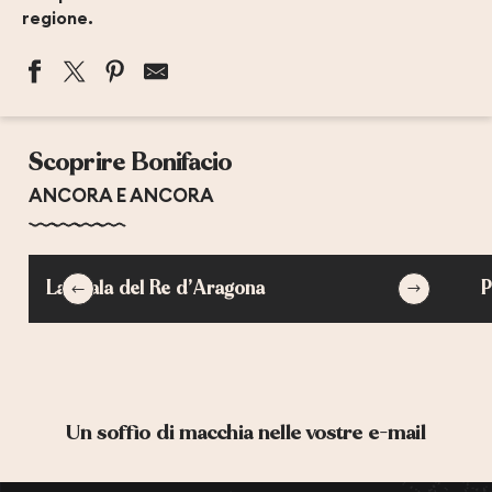
regione.
SENTIER CAMPU RUMANILU
Scoprire Bonifacio
ANCORA E ANCORA
La scala del Re d’Aragona
P
Un soffio di macchia nelle vostre e-mail