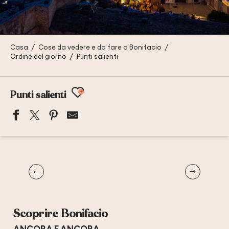
Casa
Cose da vedere e da fare a Bonifacio
Ordine del giorno
Punti salienti
Ajouter aux favoris
Punti salienti
Settimana Santa
I
Scoprire Bonifacio