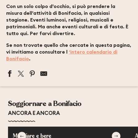
Con un solo colpo d’occhio, si può prendere la
misura dell’attività di Bonifacia, in qualsiasi
stagione. Eventi luminosi, religiosi, musicali e
patrimoniali. Ma anche eventi culturali e di festa. È
tutto qui. Per farvi divertire.
Se non trovate quello che cercate in questa pagina,
vi invitiamo a consultare l
‘intero calendario di
Bonifacio
.
MARCHÉ DU MARDI MATIN
MARCHÉ DU VENDREDI MATIN
Soggiornare a Bonifacio
EXPOSITION DE L'ARTISTE TANI TELAS
BIENNALE INTERNATIONALE DE BONIFACIO DES ARTS
ANCORA E ANCORA
LES JEUDIS POLYPHONIQUES DE BONIFACIO
EXPOSITION NIMU DORMI - BIENNALE DE RENAVA
EXPOSITION NOCTURNE HORS LES MURS : TEMPI
Mangiare e bere
A
CONCERT AIRS SACRÉS ET OPÉRA