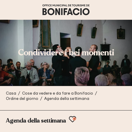
Aller
au
contenu
principal
Condividere i bei momenti
Casa
Cose da vedere e da fare a Bonifacio
Ordine del giorno
Agenda della settimana
Ajouter aux favor
Agenda della settimana