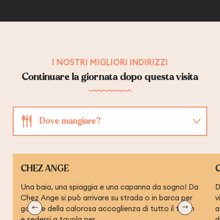
I NOSTRI MIGLIORI INDIRIZZI
Continuare la giornata dopo questa visita
Dove mangiare?
Dove dormire?
CHEZ ANGE
Dove prendere un drink?
Una baia, una spiaggia e una capanna da sogno! Da
D
Chez Ange si può arrivare su strada o in barca per
v
godere della calorosa accoglienza di tutto il team
a
e sedersi a tavola per...
d