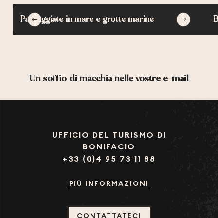
NAVE VA
Passeggiate in mare e grotte marine
B
CORSE NAUTIC ESCAPE
ALOHA CORSICA
ECOLE DE VOILE DE BONIFACIO
LES GLENANS
PIANTARELLA NAUTIC
Un soffio di macchia nelle vostre e-mail
UFFICIO DEL TURISMO DI
BONIFACIO
+33 (0)4 95 73 11 88
PIÙ INFORMAZIONI
CONTATTATECI