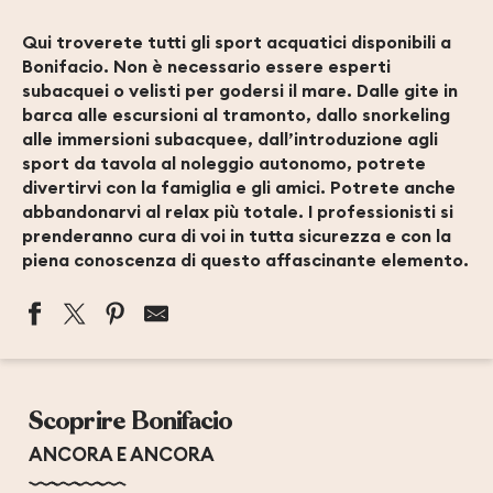
Qui troverete tutti gli sport acquatici disponibili a
Bonifacio. Non è necessario essere esperti
subacquei o velisti per godersi il mare. Dalle gite in
barca alle escursioni al tramonto, dallo snorkeling
alle immersioni subacquee, dall’introduzione agli
sport da tavola al noleggio autonomo, potrete
divertirvi con la famiglia e gli amici. Potrete anche
abbandonarvi al relax più totale. I professionisti si
prenderanno cura di voi in tutta sicurezza e con la
piena conoscenza di questo affascinante elemento.
EXTRÊME SUD JET - LOCATION DE BATEAUX
BONIF' KAYAK
Scoprire Bonifacio
NAUTIC AVENTURES MAORA BEACH
COOL'O WATER SPORT
ANCORA E ANCORA
BRISEIS CROISIÈRES
BONIFACIO EXCURSIONS