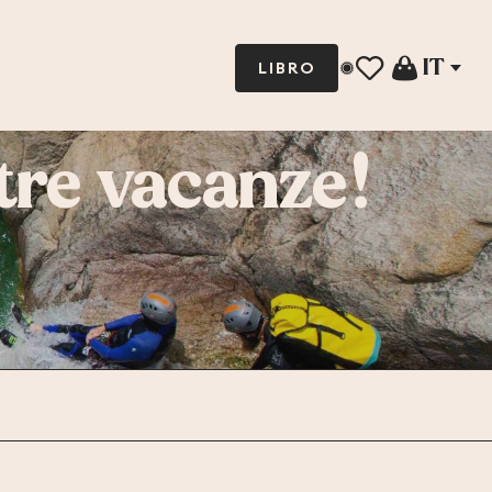
IT
LIBRO
Voir les favoris
stre vacanze!