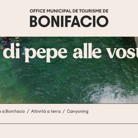
di pepe alle vo
à a Bonifacio
Attività a terra
Canyoning