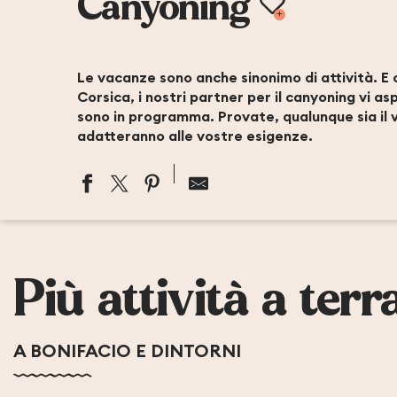
Ajout
Canyoning
Le vacanze sono anche sinonimo di attività. E 
Corsica, i nostri partner per il canyoning vi a
sono in programma. Provate, qualunque sia il vo
adatteranno alle vostre esigenze.
ALCUDINA CANYON
CORSICA CANYON
ALPA CORSE
Più attività a terr
CORSICA MADNESS
XTREM SUD CANYON
ACQUA E NATURA
CORSE MONTAGNE
A BONIFACIO E DINTORNI
BAVELLA CANYON
CORSICA FOREST