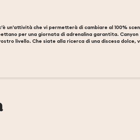
er aux favoris
c’è un’attività che vi permetterà di cambiare al 100% scen
spettano per una giornata di adrenalina garantita. Canyon m
stro livello. Che siate alla ricerca di una discesa dolce, v
a