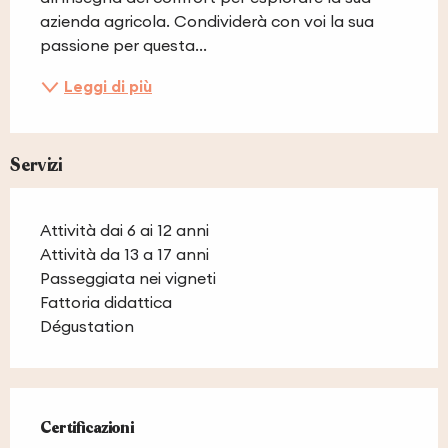
azienda agricola. Condividerà con voi la sua 
passione per questa...
Leggi di più
Servizi
Attività dai 6 ai 12 anni
Attività da 13 a 17 anni
Passeggiata nei vigneti
Fattoria didattica
Dégustation
Offerte di prestazioni
Certificazioni
Certificazioni