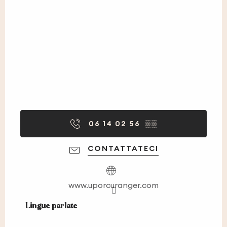
06 14 02 56
▒▒
CONTATTATECI
www.uporcuranger.com
Lingue parlate
Lingue parlate