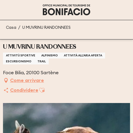
Aller
au
contenu
principal
Casa
U MUVRINU RANDONNEES
U MUVRINU RANDONNEES
ATTIVITÙ SPORTIVE
ALPINISMO
ATTIVITÀ ALL'ARIA APERTA
ESCURSIONISMO
TRAIL
Foce Bilia, 20100 Sartène
Come arrivare
Ajouter aux favoris
Condividere