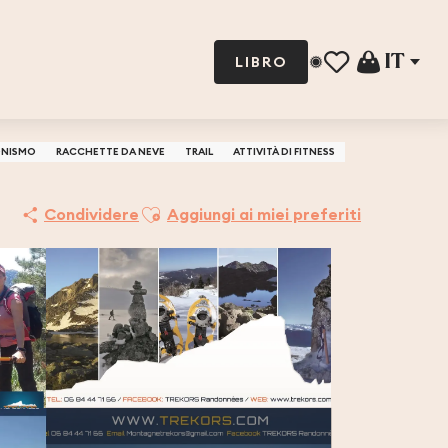
IT
LIBRO
Voir les favoris
ONISMO
RACCHETTE DA NEVE
TRAIL
ATTIVITÀ DI FITNESS
Ajouter aux favoris
Condividere
Aggiungi ai miei preferiti