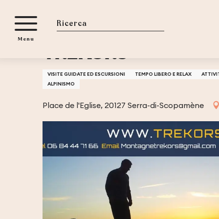
Aller
Casa
TREKORS
au
contenu
Ricerca
Menu
principal
TREKORS
VISITE GUIDATE ED ESCURSIONI
TEMPO LIBERO E RELAX
ATTIVI
ALPINISMO
Place de l'Eglise, 20127 Serra-di-Scopamène