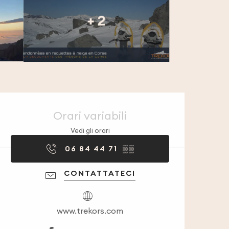
+ 2
Orari e contatti
Orari variabili
Vedi gli orari
06 84 44 71
▒▒
CONTATTATECI
www.trekors.com