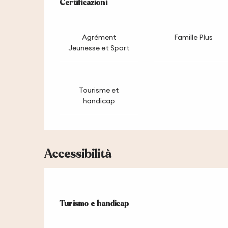
Offerte di pres
Certificazioni
Certificazioni
Agrément
Famille Plus
Jeunesse et Sport
Tourisme et
handicap
Accessibilità
Turismo e handicap
Turismo e handicap