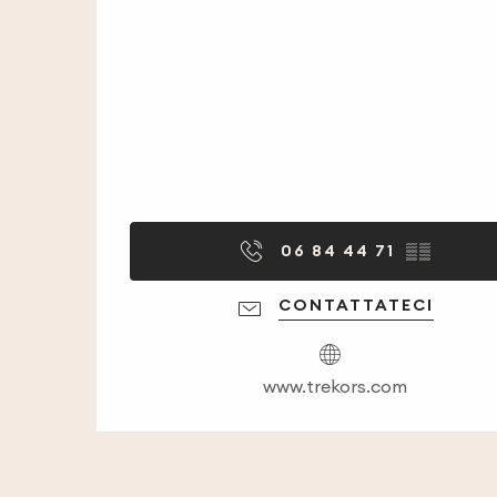
06 84 44 71
▒▒
CONTATTATECI
www.trekors.com