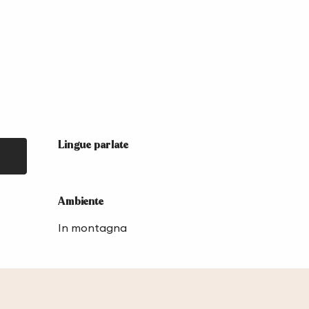
Lingue parlate
Lingue parlate
Ambiente
Ambiente
In montagna