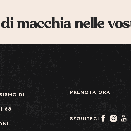
 di macchia nelle vos
PRENOTA ORA
RISMO DI
11 88
SEGUITECI
ONI