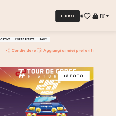
IT
LIBRO
Voir les favoris
LLE ÉTAPE
PORTIVE
PORTE APERTE
RALLY
Ajouter aux favoris
Condividere
Aggiungi ai miei preferiti
+5 FOTO