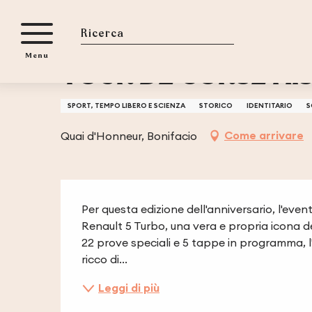
Aller
Casa
TOUR DE CORSE HISTORIQUE : BONIFACIO VILLE 
au
contenu
Ricerca
Menu
principal
TOUR DE CORSE HIS
SPORT, TEMPO LIBERO E SCIENZA
STORICO
IDENTITARIO
S
Come arrivare
Quai d'Honneur, Bonifacio
Descrizione
Per questa edizione dell'anniversario, l'eve
Renault 5 Turbo, una vera e propria icona de
22 prove speciali e 5 tappe in programma, l
ricco di...
Leggi di più