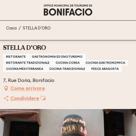
Aller
au
contenu
principal
Casa
STELLA D'ORO
STELLA D'ORO
RISTORANTE
GASTRONOMIA ED ENOTURISMO
RISTORANTE TRADIZIONALE
CUCINA CORSA
CUCINA GASTRONOMICA
CUCINA MEDITERRANEA
CUCINA TRADIZIONALE
PESCE ARAGOSTA
7, Rue Doria, Bonifacio
Come arrivare
Ajouter aux favoris
Condividere