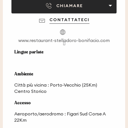
CHIAMARE
CONTATTATECI
www.restaurant-stelladoro-bonifacio.com
Lingue parlate
Lingue parlate
Ambiente
Ambiente
Città più vicina :
Porto-Vecchio
(25Km)
Centro Storico
Accesso
Accesso
Aeroporto/aerodromo : Figari Sud Corse A
22Km