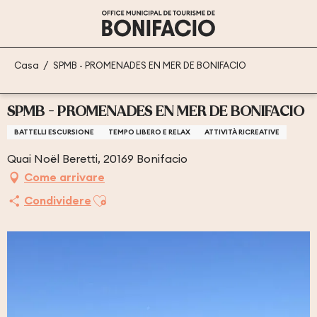
Aller
au
contenu
principal
Casa
SPMB - PROMENADES EN MER DE BONIFACIO
SPMB - PROMENADES EN MER DE BONIFACIO
BATTELLI ESCURSIONE
TEMPO LIBERO E RELAX
ATTIVITÀ RICREATIVE
Quai Noël Beretti, 20169 Bonifacio
Come arrivare
Ajouter aux favoris
Condividere