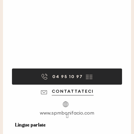
04 95 10 97
▒▒
CONTATTATECI
www.spmbonifacio.com
Lingue parlate
Lingue parlate