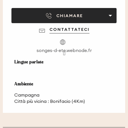
CHIAMARE
CONTATTATECI
songes-d-ete.webnode.fr
Lingue parlate
Lingue parlate
Ambiente
Ambiente
Campagna
Città più vicina :
Bonifacio
(4Km)