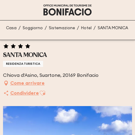
Aller
au
contenu
principal
Casa
Soggiorno
Sistemazione
Hotel
SANTA MONICA
SANTA MONICA
RESIDENZA TURISTICA
Chiova d'Asino, Suartone, 20169 Bonifacio
Come arrivare
Ajouter aux favoris
Condividere