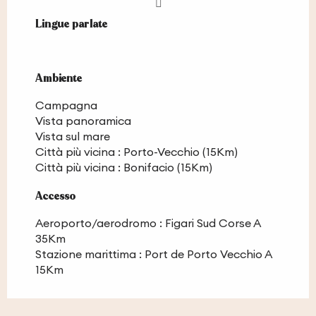
Lingue parlate
Lingue parlate
Ambiente
Ambiente
Campagna
Vista panoramica
Vista sul mare
Città più vicina :
Porto-Vecchio
(15Km)
Città più vicina :
Bonifacio
(15Km)
Accesso
Accesso
Aeroporto/aerodromo : Figari Sud Corse A
35Km
Stazione marittima : Port de Porto Vecchio A
15Km