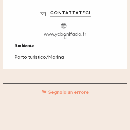
CONTATTATECI
www.ycbonifacio.fr
Ambiente
Ambiente
Porto turistico/Marina
Segnala un errore