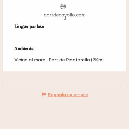
portdecavallo.com
Lingue parlate
Lingue parlate
Ambiente
Ambiente
Vicino al mare :
Port de Piantarella
(2Km)
Segnala un errore