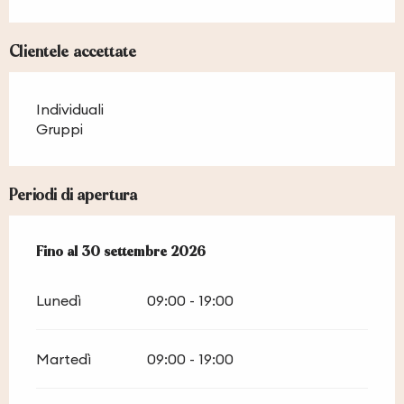
Clientele accettate
Individuali
Gruppi
Periodi di apertura
Dal
Fino al
1 maggio 2026
30 settembre 2026
al
30 settembre 2026
Lunedì
09:00 - 19:00
Martedì
09:00 - 19:00