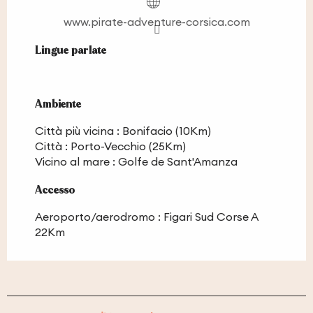
www.pirate-adventure-corsica.com
Lingue parlate
Lingue parlate
Ambiente
Ambiente
Città più vicina :
Bonifacio
(10Km)
Città :
Porto-Vecchio
(25Km)
Vicino al mare :
Golfe de Sant'Amanza
Accesso
Accesso
Aeroporto/aerodromo : Figari Sud Corse A
22Km