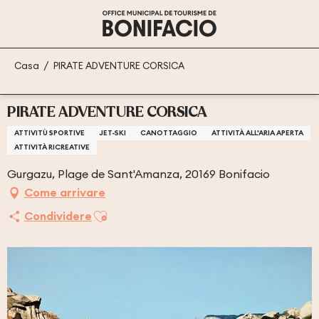
Aller
au
contenu
principal
Casa
PIRATE ADVENTURE CORSICA
PIRATE ADVENTURE CORSICA
ATTIVITÙ SPORTIVE
JET-SKI
CANOTTAGGIO
ATTIVITÀ ALL'ARIA APERTA
ATTIVITÀ RICREATIVE
Gurgazu, Plage de Sant'Amanza, 20169 Bonifacio
Come arrivare
Ajouter aux favoris
Condividere