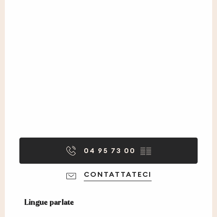
04 95 73 00
▒▒
CONTATTATECI
Lingue parlate
Lingue parlate