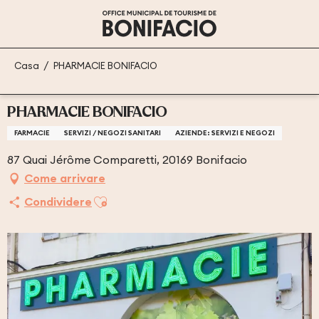
Aller
au
contenu
principal
Casa
PHARMACIE BONIFACIO
PHARMACIE BONIFACIO
FARMACIE
SERVIZI / NEGOZI SANITARI
AZIENDE: SERVIZI E NEGOZI
87 Quai Jérôme Comparetti, 20169 Bonifacio
Come arrivare
Ajouter aux favoris
Condividere