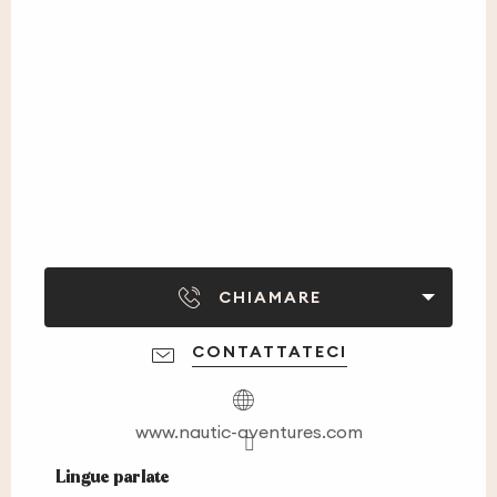
CHIAMARE
CONTATTATECI
www.nautic-aventures.com
Lingue parlate
Lingue parlate