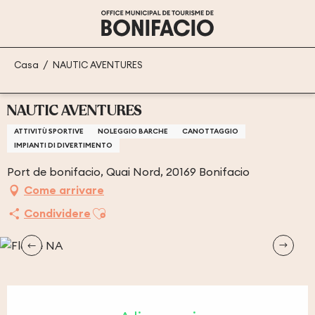
Aller
au
contenu
principal
Casa
NAUTIC AVENTURES
NAUTIC AVENTURES
ATTIVITÙ SPORTIVE
NOLEGGIO BARCHE
CANOTTAGGIO
IMPIANTI DI DIVERTIMENTO
Port de bonifacio, Quai Nord, 20169 Bonifacio
Come arrivare
Ajouter aux favoris
Condividere
Orari e contatti