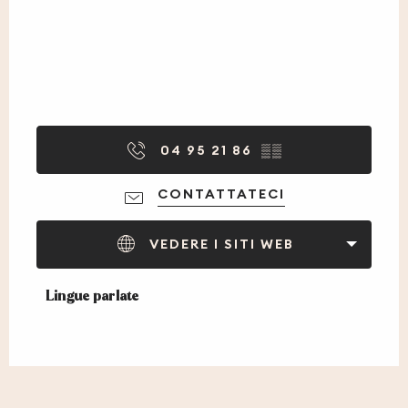
04 95 21 86
▒▒
CONTATTATECI
VEDERE I SITI WEB
Lingue parlate
Lingue parlate