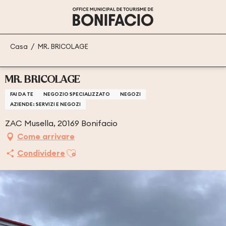
Aller
au
contenu
principal
Casa
MR. BRICOLAGE
MR. BRICOLAGE
FAI DA TE
NEGOZIO SPECIALIZZATO
NEGOZI
AZIENDE: SERVIZI E NEGOZI
ZAC Musella, 20169 Bonifacio
Come arrivare
Ajouter aux favoris
Condividere