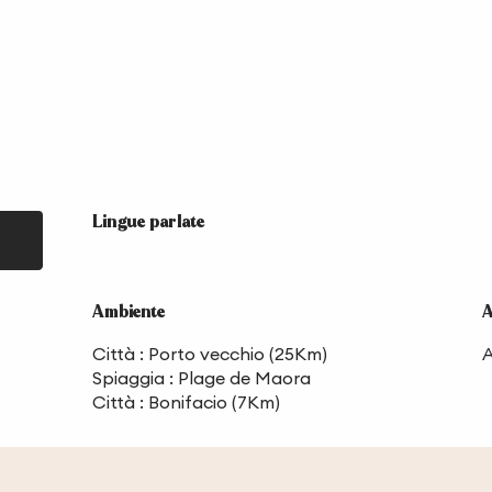
Lingue parlate
Lingue parlate
Ambiente
Ambiente
A
A
Città :
Porto vecchio
(25Km)
A
Spiaggia :
Plage de Maora
Città :
Bonifacio
(7Km)