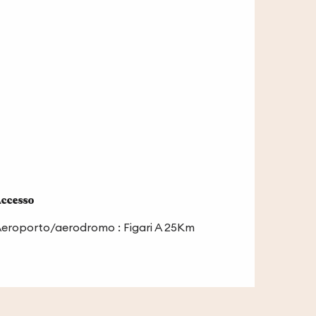
ccesso
ccesso
eroporto/aerodromo : Figari A 25Km