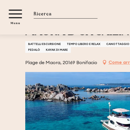
Aller
Casa
MAORA B'CH SAILING CLUB
au
contenu
Ricerca
Menu
principal
MAORA B'CH SAILI
BATTELLI ESCURSIONE
TEMPO LIBERO E RELAX
CANOTTAGGIO
PEDALÒ
KAYAK DI MARE
Come arr
Plage de Maora, 20169 Bonifacio