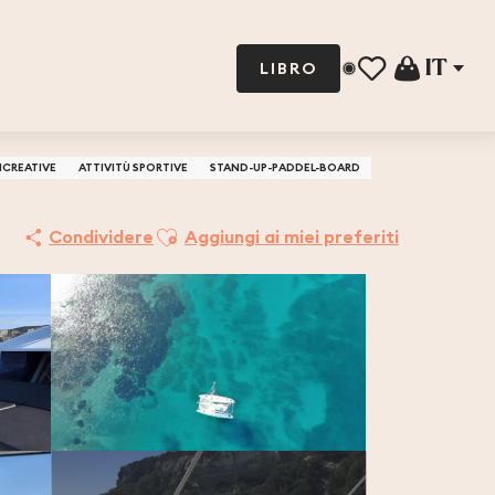
IT
LIBRO
Voir les favoris
RICREATIVE
ATTIVITÙ SPORTIVE
STAND-UP-PADDEL-BOARD
Ajouter aux favoris
Condividere
Aggiungi ai miei preferiti