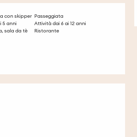
a con skipper
Passeggiata
i 5 anni
Attività dai 6 ai 12 anni
a, sala da tè
Ristorante
tazioni