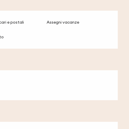
ari e postali
Assegni vacanze
to