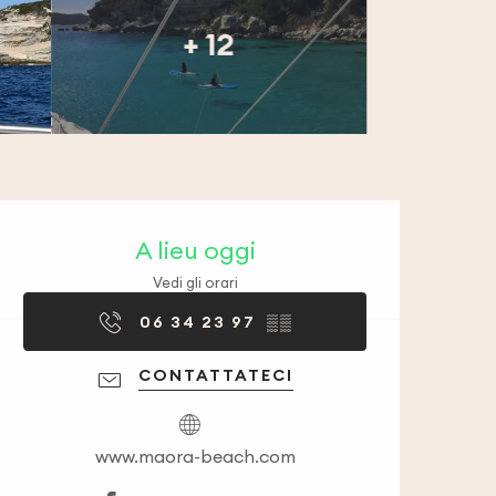
+ 12
Orari e contatti
A lieu oggi
Vedi gli orari
06 34 23 97
▒▒
CONTATTATECI
www.maora-beach.com