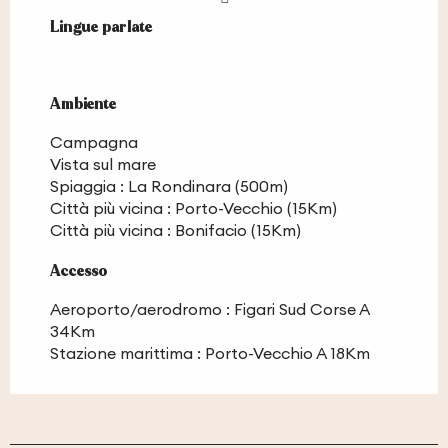
Lingue parlate
Lingue parlate
Ambiente
Ambiente
Campagna
Vista sul mare
Spiaggia :
La Rondinara
(500m)
Città più vicina :
Porto-Vecchio
(15Km)
Città più vicina :
Bonifacio
(15Km)
Accesso
Accesso
Aeroporto/aerodromo : Figari Sud Corse A
34Km
Stazione marittima : Porto-Vecchio A 18Km