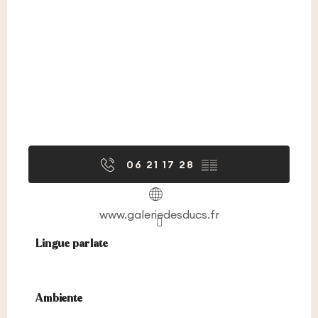
06 21 17 28
▒▒
www.galeriedesducs.fr
Lingue parlate
Lingue parlate
Ambiente
Ambiente