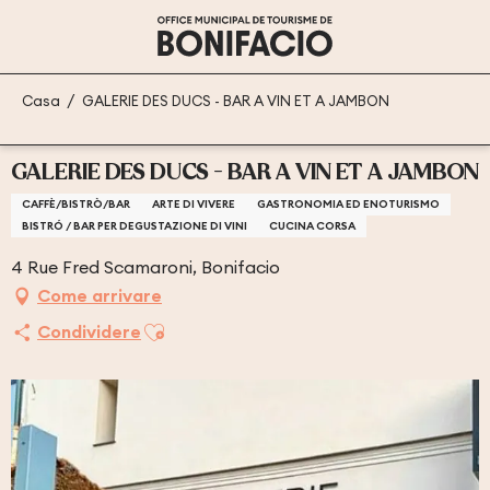
Aller
au
contenu
principal
Casa
GALERIE DES DUCS - BAR A VIN ET A JAMBON
GALERIE DES DUCS - BAR A VIN ET A JAMBON
CAFFÈ/BISTRÒ/BAR
ARTE DI VIVERE
GASTRONOMIA ED ENOTURISMO
BISTRÓ / BAR PER DEGUSTAZIONE DI VINI
CUCINA CORSA
4 Rue Fred Scamaroni, Bonifacio
Come arrivare
Ajouter aux favoris
Condividere