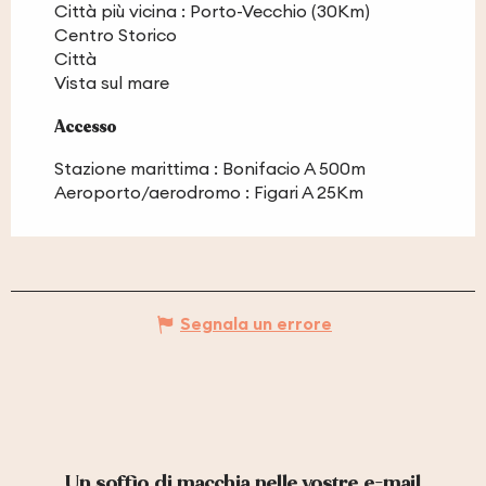
Città più vicina :
Porto-Vecchio
(30Km)
Centro Storico
Città
Vista sul mare
Accesso
Accesso
Stazione marittima : Bonifacio A 500m
Aeroporto/aerodromo : Figari A 25Km
Segnala un errore
Un soffio di macchia nelle vostre e-mail