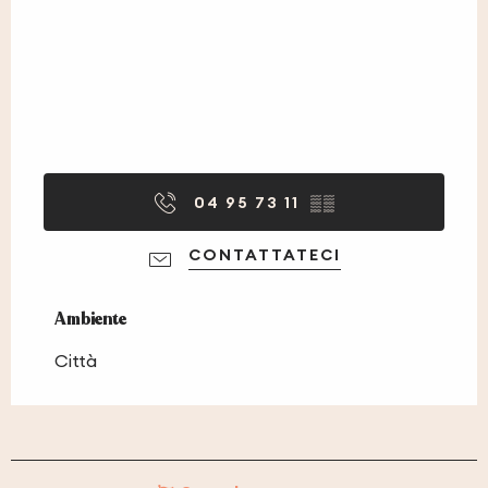
04 95 73 11
▒▒
CONTATTATECI
Ambiente
Ambiente
Città