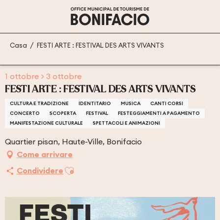
Aller
au
contenu
principal
Casa
FESTI ARTE : FESTIVAL DES ARTS VIVANTS
1 ottobre > 3 ottobre
FESTI ARTE : FESTIVAL DES ARTS VIVANTS
CULTURA E TRADIZIONE
IDENTITARIO
MUSICA
CANTI CORSI
CONCERTO
SCOPERTA
FESTIVAL
FESTEGGIAMENTI A PAGAMENTO
MANIFESTAZIONE CULTURALE
SPETTACOLI E ANIMAZIONI
Quartier pisan, Haute-Ville, Bonifacio
Come arrivare
Ajouter aux favoris
Condividere