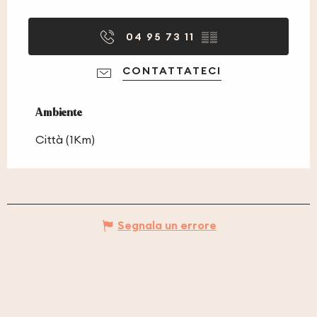
04 95 73 11
▒▒
CONTATTATECI
Ambiente
Ambiente
Città
(1Km)
Segnala un errore