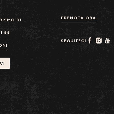
PRENOTA ORA
RISMO DI
11 88
SEGUITECI
ONI
CI