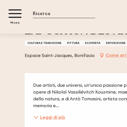
Aller
Casa
EXPOSITION DES ARTISTES KOUZMINE ET TOMAS
au
contenu
Ricerca
Menu
principal
EXPOSITION DES AR
CULTURA E TRADIZIONE
PITTURA
SCOPERTA
ESPOSIZIONE
Come arr
Espace Saint-Jacques, Bonifacio
Descrizione
Due artisti, due universi, un’unica passione p
opere di Nikolaï Vassiliévitch Kouzmine, maes
della natura, e di Antò Tomasini, artista cors
memoria e...
Leggi di più