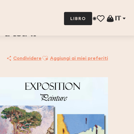
IT
LIBRO
Voir les favoris
MASINI
Ajouter aux favoris
Condividere
Aggiungi ai miei preferiti