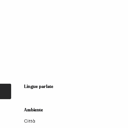
Lingue parlate
Lingue parlate
Ambiente
Ambiente
Città