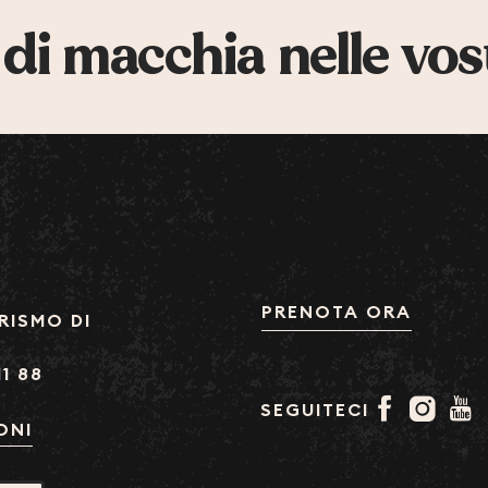
 di macchia nelle vos
PRENOTA ORA
RISMO DI
11 88
SEGUITECI
ONI