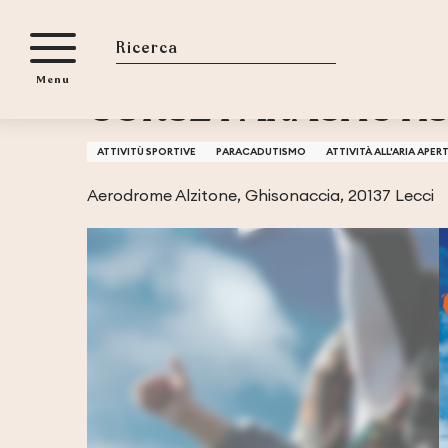
Aller
Casa
CORSE PARACHUTISME TANDEM
au
contenu
Ricerca
Menu
principal
CORSE PARACHUTI
ATTIVITÙ SPORTIVE
PARACADUTISMO
ATTIVITÀ ALL'ARIA APER
Aerodrome Alzitone, Ghisonaccia, 20137 Lecci