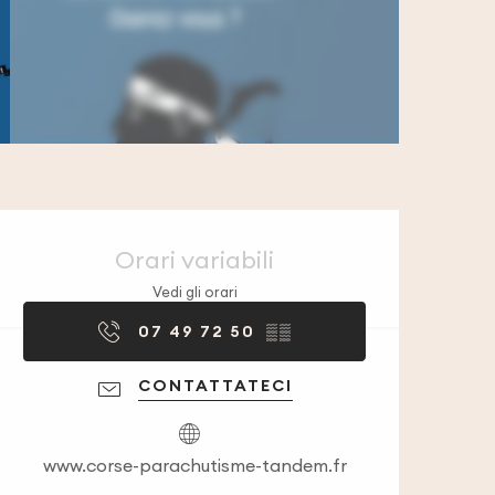
Orari e contatti
Orari variabili
Vedi gli orari
07 49 72 50
▒▒
CONTATTATECI
www.corse-parachutisme-tandem.fr