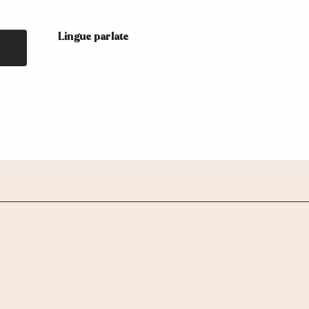
Lingue parlate
Lingue parlate