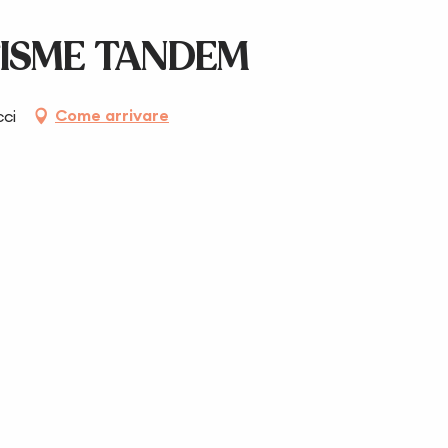
ISME TANDEM
Come arrivare
cci