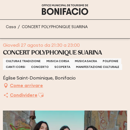
Aller
au
contenu
principal
Casa
CONCERT POLYPHONIQUE SUARINA
Giovedì 27 agosto da 21:30 a 23:00
CONCERT POLYPHONIQUE SUARINA
CULTURA E TRADIZIONE
MUSICA CORSA
MUSICA SACRA
POLIFONIE
CANTI CORSI
CONCERTO
SCOPERTA
MANIFESTAZIONE CULTURALE
Église Saint-Dominique, Bonifacio
Come arrivare
Ajouter aux favoris
Condividere