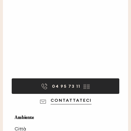
04 95 73 11
▒▒
CONTATTATECI
Ambiente
Ambiente
Città