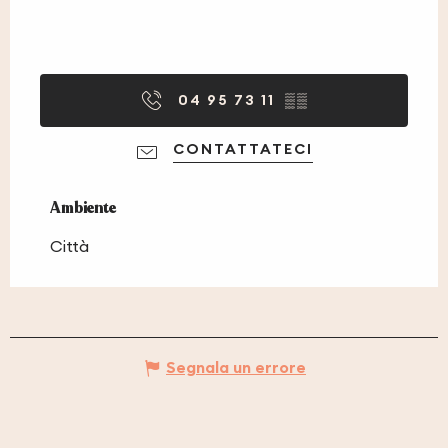
04 95 73 11
▒▒
CONTATTATECI
Ambiente
Ambiente
Città
Segnala un errore