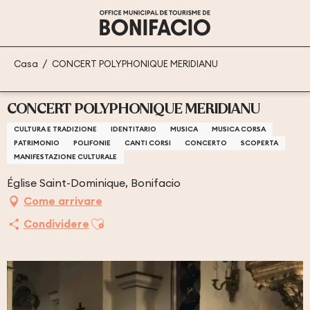
Aller
au
contenu
principal
Casa
CONCERT POLYPHONIQUE MERIDIANU
CONCERT POLYPHONIQUE MERIDIANU
CULTURA E TRADIZIONE
IDENTITARIO
MUSICA
MUSICA CORSA
PATRIMONIO
POLIFONIE
CANTI CORSI
CONCERTO
SCOPERTA
MANIFESTAZIONE CULTURALE
Église Saint-Dominique, Bonifacio
Come arrivare
Ajouter aux favoris
Condividere