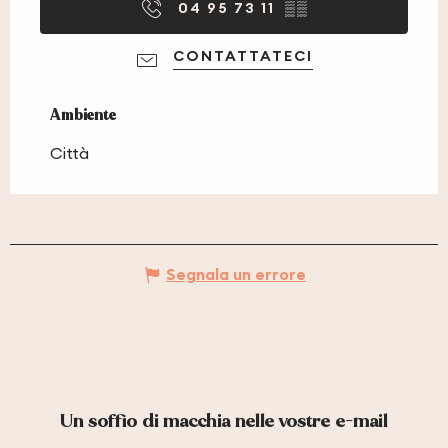
04 95 73 11
▒▒
CONTATTATECI
Ambiente
Ambiente
Città
Segnala un errore
Un soffio di macchia nelle vostre e-mail