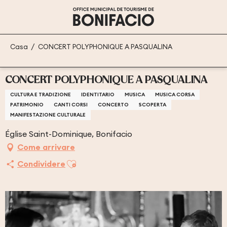
Aller
au
contenu
principal
Casa
CONCERT POLYPHONIQUE A PASQUALINA
CONCERT POLYPHONIQUE A PASQUALINA
CULTURA E TRADIZIONE
IDENTITARIO
MUSICA
MUSICA CORSA
PATRIMONIO
CANTI CORSI
CONCERTO
SCOPERTA
MANIFESTAZIONE CULTURALE
Église Saint-Dominique, Bonifacio
Come arrivare
Ajouter aux favoris
Condividere