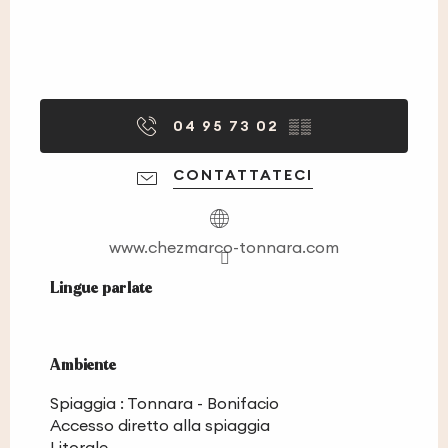
04 95 73 02
▒▒
CONTATTATECI
www.chezmarco-tonnara.com
Lingue parlate
Lingue parlate
Ambiente
Ambiente
Spiaggia :
Tonnara - Bonifacio
Accesso diretto alla spiaggia
Litorale