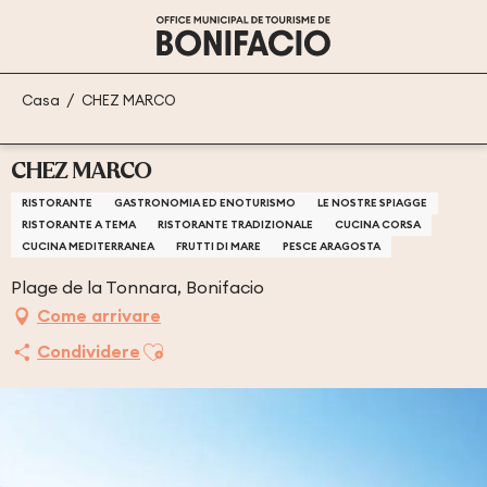
Aller
au
contenu
principal
Casa
CHEZ MARCO
CHEZ MARCO
RISTORANTE
GASTRONOMIA ED ENOTURISMO
LE NOSTRE SPIAGGE
RISTORANTE A TEMA
RISTORANTE TRADIZIONALE
CUCINA CORSA
CUCINA MEDITERRANEA
FRUTTI DI MARE
PESCE ARAGOSTA
Plage de la Tonnara, Bonifacio
Come arrivare
Ajouter aux favoris
Condividere