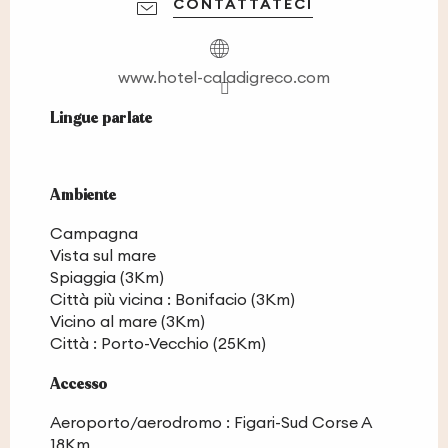
CONTATTATECI
www.hotel-caladigreco.com
Lingue parlate
Lingue parlate
Ambiente
Ambiente
Campagna
Vista sul mare
Spiaggia
(3Km)
Città più vicina :
Bonifacio
(3Km)
Vicino al mare
(3Km)
Città :
Porto-Vecchio
(25Km)
Accesso
Accesso
Aeroporto/aerodromo : Figari-Sud Corse A
18Km