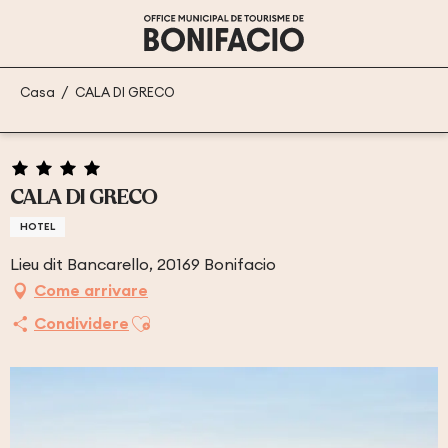
Aller
au
contenu
principal
Casa
CALA DI GRECO
CALA DI GRECO
HOTEL
Lieu dit Bancarello, 20169 Bonifacio
Come arrivare
Ajouter aux favoris
Condividere