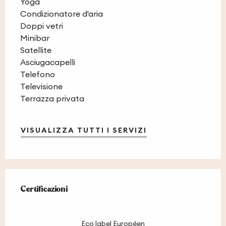
Yoga
Condizionatore d'aria
Doppi vetri
Minibar
Satellite
Asciugacapelli
Telefono
Televisione
Terrazza privata
VISUALIZZA TUTTI I SERVIZI
Offerte di prestazioni
Certificazioni
Certificazioni
Eco label Européen