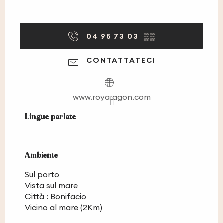
04 95 73 03
▒▒
CONTATTATECI
www.royaragon.com
Lingue parlate
Lingue parlate
Ambiente
Ambiente
Sul porto
Vista sul mare
Città :
Bonifacio
Vicino al mare
(2Km)