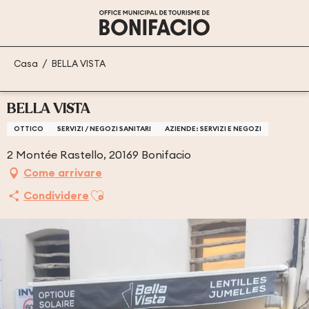
Aller
au
contenu
principal
Casa
BELLA VISTA
BELLA VISTA
OTTICO
SERVIZI / NEGOZI SANITARI
AZIENDE: SERVIZI E NEGOZI
2 Montée Rastello, 20169 Bonifacio
Come arrivare
Ajouter aux favoris
Condividere