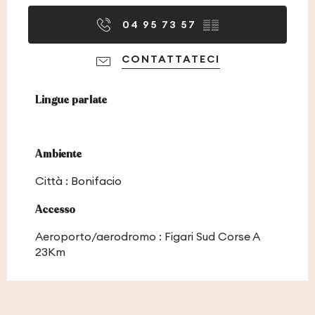
04 95 73 57
▒▒
CONTATTATECI
Lingue parlate
Lingue parlate
Ambiente
Ambiente
Città :
Bonifacio
Accesso
Accesso
Aeroporto/aerodromo : Figari Sud Corse A
23Km