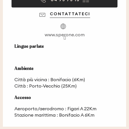
CONTATTATECI
www.sperone.com
Lingue parlate
Lingue parlate
Ambiente
Ambiente
Città più vicina :
Bonifacio
(6Km)
Città :
Porto-Vecchio
(25Km)
Accesso
Accesso
Aeroporto/aerodromo : Figari A 22Km
Stazione marittima : Bonifacio A 6Km