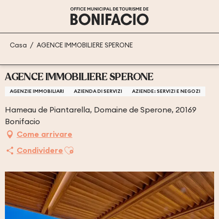
Aller
au
contenu
principal
Casa
AGENCE IMMOBILIERE SPERONE
AGENCE IMMOBILIERE SPERONE
AGENZIE IMMOBILIARI
AZIENDA DI SERVIZI
AZIENDE: SERVIZI E NEGOZI
Hameau de Piantarella, Domaine de Sperone, 20169
Bonifacio
Come arrivare
Ajouter aux favoris
Condividere